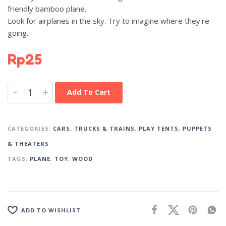
friendly bamboo plane.
Look for airplanes in the sky. Try to imagine where they're
going.
Rp
25
-
+
Add To Cart
CATEGORIES:
CARS, TRUCKS & TRAINS
,
PLAY TENTS
,
PUPPETS
& THEATERS
TAGS:
PLANE
,
TOY
,
WOOD
ADD TO WISHLIST