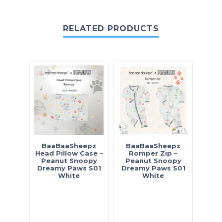
RELATED PRODUCTS
BaaBaaSheepz
BaaBaaSheepz
Ba
Head Pillow Case –
Romper Zip –
Py
Peanut Snoopy
Peanut Snoopy
Pe
Dreamy Paws S01
Dreamy Paws S01
Shir
White
White
D
Dood
+ 
D
D