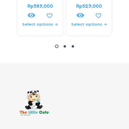
Rp
589,000
Rp
529,000
R
Select options
Select options
Sele