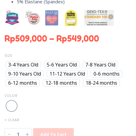
5% Elastane (Spandex)
Rp
509,000
–
Rp
549,000
SIZE
3-4 Years Old
5-6 Years Old
7-8 Years Old
9-10 Years Old
11-12 Years Old
0-6 months
6-12 months
12-18 months
18-24 months
COLOR
× CLEAR
-
+
Add To Cart