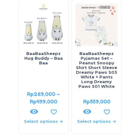
O
BaaBaaSheepz
BaaBaaSheepz
Ba
Hug Buddy – Baa
Pyjamas Set –
Py
Baa
Peanut Snoopy
Kore
Shirt Short Sleeve
Slee
Dreamy Paws S03
+ Pa
White + Pants
Long Dreamy
Paws S01 White
Rp
269,000
–
R
Rp
499,000
Rp
559,000
R
Select options
Select options
Sele