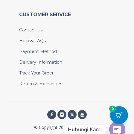
CUSTOMER SERVICE
Contact Us
Help & FAQs
Payment Method
Delivery Information
Track Your Order
Return & Exchanges
0
© Copyright 2026, The Little Cute
Hubungi Kami