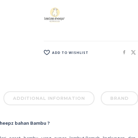
ADD TO WISHLIST
ADDITIONAL INFORMATION
BRAND
heepz bahan Bambu ?
dari serat bambu yang super lembut.Ramah lingkungan dan ba