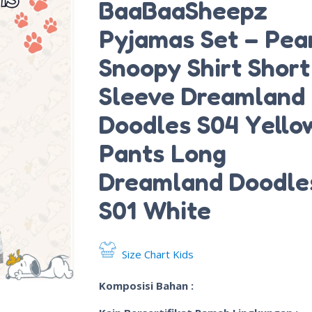
BaaBaaSheepz
Pyjamas Set – Pea
Snoopy Shirt Short
Sleeve Dreamland
Doodles S04 Yello
Pants Long
Dreamland Doodle
S01 White
Size Chart Kids
Komposisi Bahan :