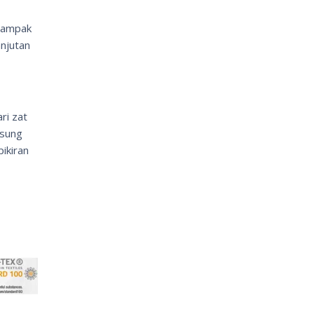
 dampak
anjutan
ri zat
gsung
ikiran