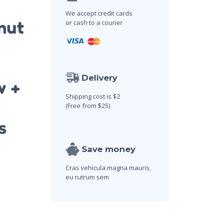
We accept credit cards
nut
or cash to a courier
Delivery
w +
Shipping cost is $2
(Free from $25)
s
Save money
Cras vehicula magna mauris,
eu rutrum sem