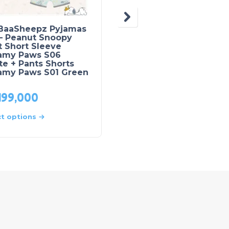
BaaSheepz Pyjamas
BaaBaaSheepz Rompe
 – Peanut Snoopy
Zip – Peanut Snoopy
t Short Sleeve
Dreamy Paws S01 Whi
amy Paws S06
e + Pants Shorts
amy Paws S01 Green
499,000
Rp
529,000
ct options
Select options