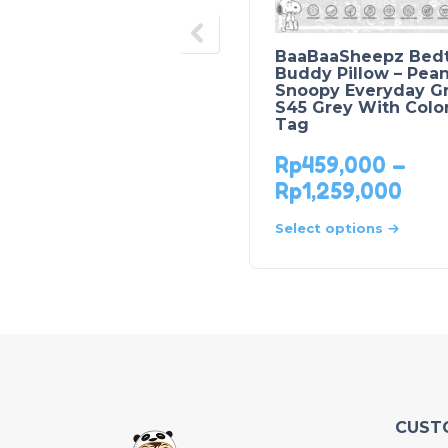
BaaBaaSheepz Bed
Buddy Pillow – Pea
Snoopy Everyday G
S45 Grey With Colo
Tag
Rp
459,000
–
Rp
1,259,000
Select options
CUST