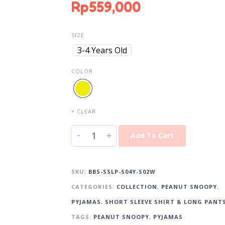
Rp
559,000
SIZE
3-4 Years Old
COLOR
× CLEAR
-
+
Add To Cart
SKU:
BBS-SSLP-S04Y-S02W
CATEGORIES:
COLLECTION
,
PEANUT SNOOPY
,
PYJAMAS
,
SHORT SLEEVE SHIRT & LONG PANT
TAGS:
PEANUT SNOOPY
,
PYJAMAS