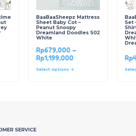
time
BaaBaaSheepz Mattress
Baa
nut
Sheet Baby Cot –
Set
rey
Peanut Snoopy
Shir
r
Dreamland Doodles S02
Dre
White
Whit
Dre
Rp
679,000
–
Rp
1,199,000
Rp
Select options
Sele
OMER SERVICE